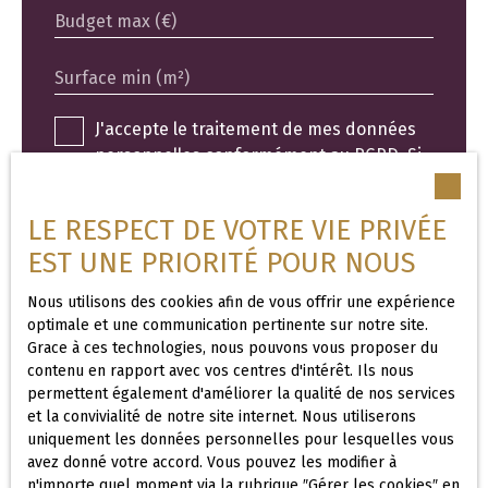
Budget max (€)
Surface min (m²)
J'accepte le traitement de mes données
personnelles conformément au RGPD. Si
vous ne souhaitez pas faire l'objet de
prospection commerciale par voie
LE RESPECT DE VOTRE VIE PRIVÉE
téléphonique, vous pouvez vous inscrire
EST UNE PRIORITÉ POUR NOUS
gratuitement sur la liste d'opposition au
démarchage téléphonique, prévu par
Nous utilisons des cookies afin de vous offrir une expérience
l'article L223-1 du code de la
optimale et une communication pertinente sur notre site.
consommation, sur le site Internet
Grace à ces technologies, nous pouvons vous proposer du
www.bloctel.gouv.fr ou par courrier
contenu en rapport avec vos centres d'intérêt. Ils nous
adressé à :
permettent également d'améliorer la qualité de nos services
et la convivialité de notre site internet. Nous utiliserons
uniquement les données personnelles pour lesquelles vous
Société Worldline, Service Bloctel, CS
avez donné votre accord. Vous pouvez les modifier à
61311, 41013 BLOIS CEDEX.
n'importe quel moment via la rubrique ″Gérer les cookies″ en