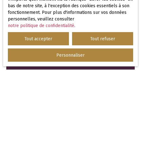
bas de notre site, à l'exception des cookies essentiels à son
Pour en savoir plus sur le traitement de
fonctionnement. Pour plus d'informations sur vos données
vos données personnelles, veuillez
personnelles, veuillez consulter
consulter notre
politique de
notre politique de confidentialité
.
confidentialité
.
Tout accepter
Tout refuser
Recevoir des annonces
Personnaliser
JE RECHERCHE UN BIEN
Vente maison La Côte-Saint-André (38260)