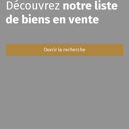
Découvrez
notre liste
de biens en vente
Ouvrir la recherche
Type d'offre
Vente
Type de bien
Stationnement
Localisation
Budget max (€)