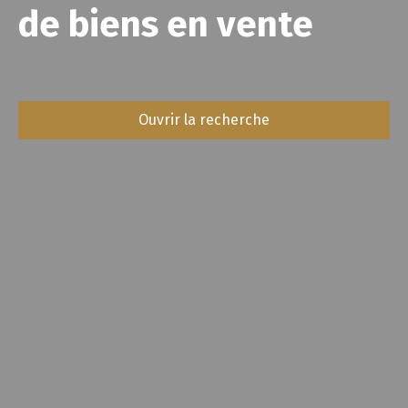
de biens en vente
Ouvrir la recherche
Type d'offre
Vente
Type de bien
Maison
Localisation
Saint-Michel-de-Saint-Geoirs (38590)
Budget max (€)
Surface min (m²)