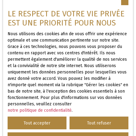
démarchage téléphonique, prévu par
l'article L223-1 du code de la
LE RESPECT DE VOTRE VIE PRIVÉE
consommation, sur le site Internet
EST UNE PRIORITÉ POUR NOUS
www.bloctel.gouv.fr ou par courrier
adressé à :
Nous utilisons des cookies afin de vous offrir une expérience
optimale et une communication pertinente sur notre site.
Grace à ces technologies, nous pouvons vous proposer du
Société Worldline, Service Bloctel, CS
contenu en rapport avec vos centres d'intérêt. Ils nous
61311, 41013 BLOIS CEDEX.
permettent également d'améliorer la qualité de nos services
et la convivialité de notre site internet. Nous utiliserons
Pour en savoir plus sur le traitement de
uniquement les données personnelles pour lesquelles vous
vos données personnelles, veuillez
avez donné votre accord. Vous pouvez les modifier à
consulter notre
politique de
n'importe quel moment via la rubrique ″Gérer les cookies″ en
confidentialité
.
bas de notre site, à l'exception des cookies essentiels à son
fonctionnement. Pour plus d'informations sur vos données
personnelles, veuillez consulter
notre politique de confidentialité
.
Recevoir des annonces
Tout accepter
Tout refuser