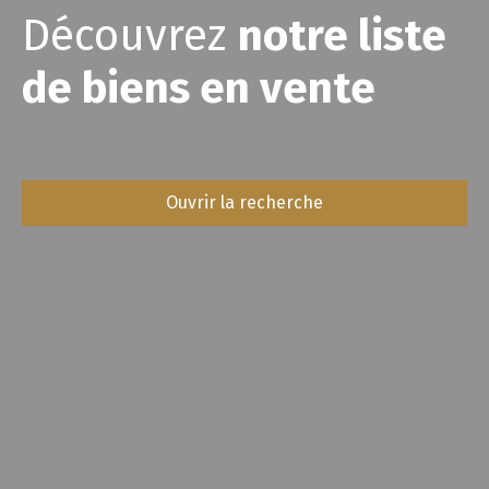
Découvrez
notre liste
de biens en vente
Ouvrir la recherche
Type d'offre
Vente
Type de bien
Maison
Localisation
Hauterives (26390)
Budget max (€)