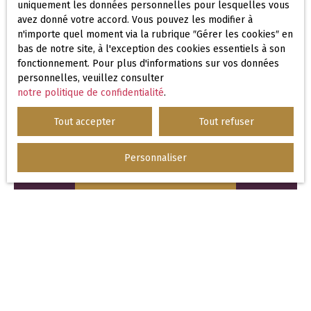
uniquement les données personnelles pour lesquelles vous
avez donné votre accord. Vous pouvez les modifier à
Société Worldline, Service Bloctel, CS
n'importe quel moment via la rubrique ″Gérer les cookies″ en
61311, 41013 BLOIS CEDEX.
bas de notre site, à l'exception des cookies essentiels à son
fonctionnement. Pour plus d'informations sur vos données
Pour en savoir plus sur le traitement de
personnelles, veuillez consulter
vos données personnelles, veuillez
notre politique de confidentialité
.
consulter notre
politique de
Tout accepter
Tout refuser
confidentialité
.
Personnaliser
Recevoir des annonces