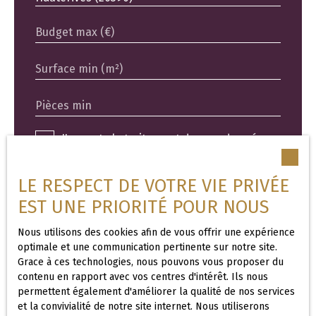
Budget max (€)
Surface min (m²)
Pièces min
J'accepte le traitement de mes données
personnelles conformément au RGPD. Si
vous ne souhaitez pas faire l'objet de
LE RESPECT DE VOTRE VIE PRIVÉE
prospection commerciale par voie
EST UNE PRIORITÉ POUR NOUS
téléphonique, vous pouvez vous inscrire
gratuitement sur la liste d'opposition au
Nous utilisons des cookies afin de vous offrir une expérience
démarchage téléphonique, prévu par
optimale et une communication pertinente sur notre site.
l'article L223-1 du code de la
Grace à ces technologies, nous pouvons vous proposer du
consommation, sur le site Internet
contenu en rapport avec vos centres d'intérêt. Ils nous
www.bloctel.gouv.fr ou par courrier
permettent également d'améliorer la qualité de nos services
et la convivialité de notre site internet. Nous utiliserons
adressé à :