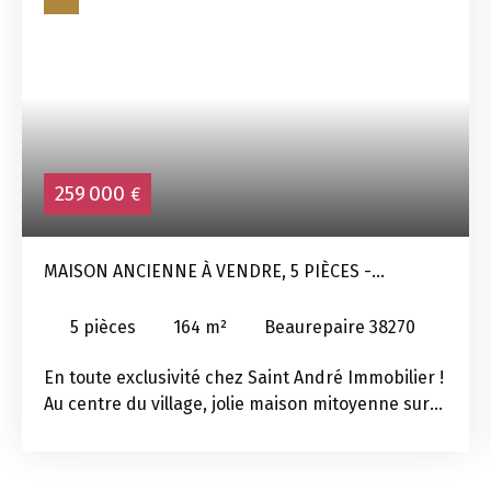
259 000
€
MAISON ANCIENNE À VENDRE, 5 PIÈCES -
BEAUREPAIRE 38270
5
pièces
164
m²
Beaurepaire 38270
En toute exclusivité chez Saint André Immobilier !
Au centre du village, jolie maison mitoyenne sur
un côté, édifiée sur deux niveaux et combles. Une
surface de 164 m² habitables elle se compose : Au
rez-de-chaussée, un hall d'entrée, un salon, une