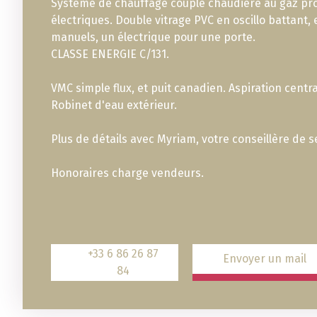
Système de chauffage couplé chaudière au gaz pr
électriques. Double vitrage PVC en oscillo battant, 
manuels, un électrique pour une porte.
CLASSE ENERGIE C/131.
VMC simple flux, et puit canadien. Aspiration centra
Robinet d'eau extérieur.
Plus de détails avec Myriam, votre conseillère de se
Honoraires charge vendeurs.
+33 6 86 26 87
Envoyer un mail
84