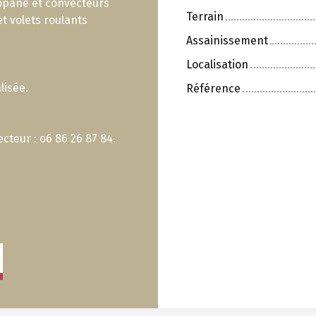
opane et convecteurs
Terrain
et volets roulants
Assainissement
Localisation
lisée.
Référence
cteur : o6 86 26 87 84.