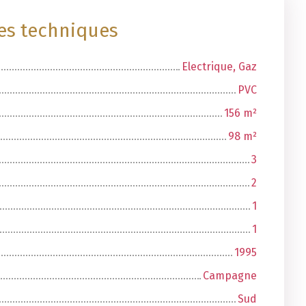
ues techniques
Electrique, Gaz
PVC
156
m²
98
m²
3
2
1
1
1995
Campagne
Sud