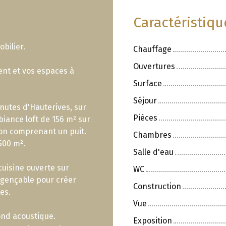
Caractéristiq
bilier.
Chauffage
Ouvertures
ent et vos espaces à
Surface
Séjour
nutes d'Hauterives, sur
Pièces
ance loft de 156 m² sur
on comprenant un puit.
Chambres
500 m².
Salle d'eau
cuisine ouverte sur
WC
agençable pour créer
Construction
es.
Vue
fond acoustique.
Exposition