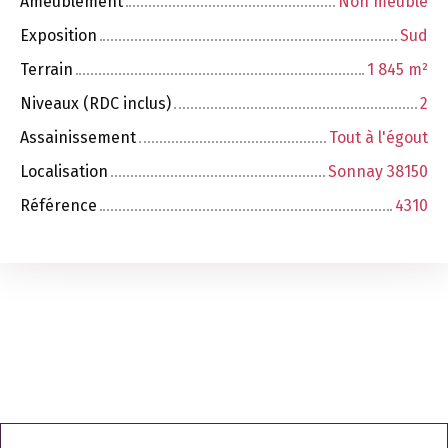
Ameublement
Non meublé
Exposition
Sud
Terrain
1 845
m²
Niveaux (RDC inclus)
2
Assainissement
Tout à l'égout
Localisation
Sonnay 38150
Référence
4310