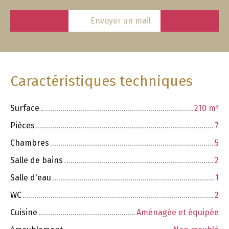
Envoyer un mail
Caractéristiques techniques
Surface
210
m²
Pièces
7
Chambres
5
Salle de bains
2
Salle d'eau
1
WC
2
Cuisine
Aménagée et équipée