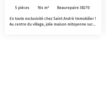
BEAUREPAIRE 38270
5
pièces
164
m²
Beaurepaire 38270
En toute exclusivité chez Saint André Immobilier !
Au centre du village, jolie maison mitoyenne sur
un côté, édifiée sur deux niveaux et combles. Une
surface de 164 m² habitables elle se compose : Au
rez-de-chaussée, un hall d'entrée, un salon, une
cuisine entièrement équipée ouverte sur le
séjour, des toilettes, une buanderie, une
chaufferie. Au premier étage, 4 chambres dont
une traversante, un dégagement avec placards
muraux, une salle d'eau avec toilettes. Au dernier
étage des combles. En annexe vous trouverez un
abris pour véhicule ainsi qu'un atelier. En sous-
sol cave, puit. Le système de chauffage est mixte
au gaz de ville et avec un poêle tubé. Des
prestations de belles gamme avec une cuisine"
Chic Cuisine", des huisseries en PVC, des volets